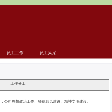
员工工作
员工风采
工作分工
设，公司思想政治工作、师德师风建设、精神文明建设。