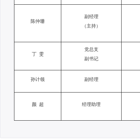
副经理
陈仲珊
（主持）
党总支
丁
雯
副书记
孙计领
副经理
颜
超
经理助理