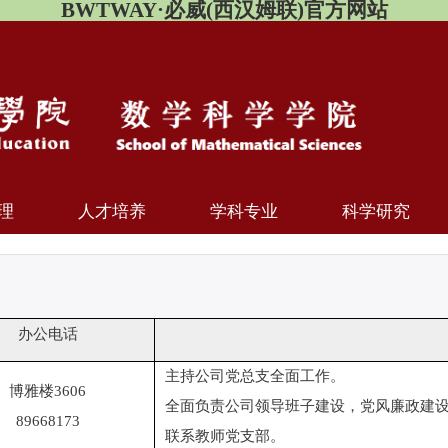
BWTWAY·必威(西汉姆联)官方网站
理
人才培养
学科专业
科学研究
办公电话
主持公司党总支全面工作。
博雅楼
3606
全面负责公司领导班子建设，党风廉政建
89668173
联系教师党支部。