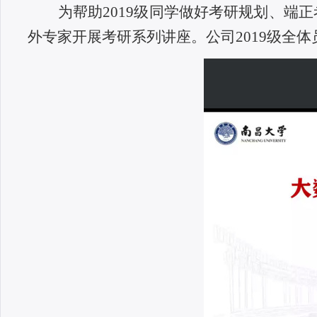
为帮助
2019
级同学做好考研规划、端正
外专家开展考研系列讲座。公司
2019
级全体