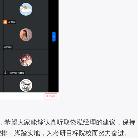
，希望大家能够认真听取饶泓经理的建议，保持
安排，脚踏实地，为考研目标院校而努力奋进。