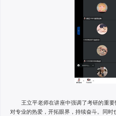
王立平老师在讲座中强调了考研的重要
对专业的热爱，开拓眼界，持续奋斗。同时