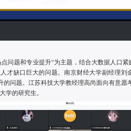
热点问题和专业提升”为主题，结合大数据人口
人才缺口巨大的问题。南京财经大学副经理刘金
升的问题。江苏科技大学教经理高尚面向有意愿
技大学的研究生。