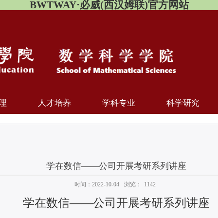
BWTWAY·必威(西汉姆联)官方网站
理
人才培养
学科专业
科学研究
学在数信——公司开展考研系列讲座
时间：2022-10-04
浏览：
1142
学在数信——公司开展考研系列讲座