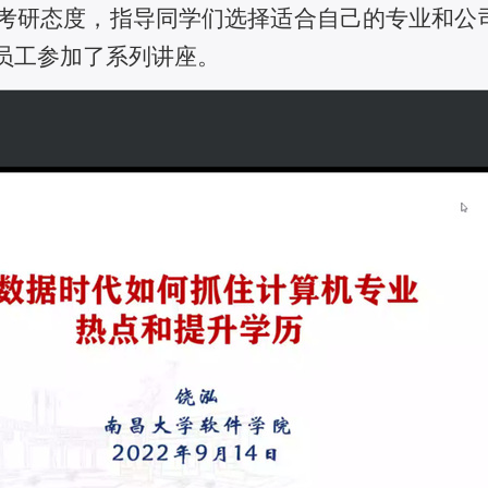
考研态度，指导同学们选择适合自己的专业和公
员工参加了系列讲座。