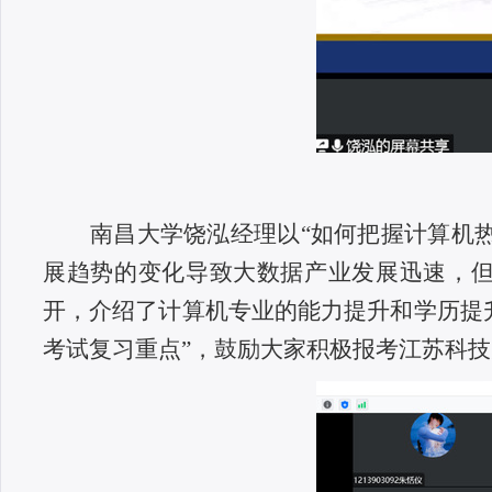
南昌大学饶泓经理以“如何把握计算机
展趋势的变化导致大数据产业发展迅速，但
开，介绍了计算机专业的能力提升和学历提
考试复习重点”，鼓励大家积极报考江苏科